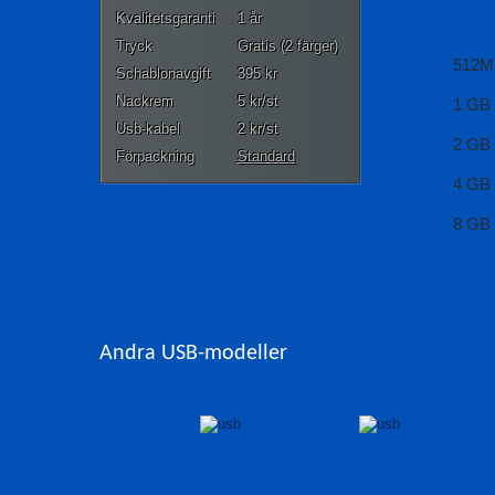
Kvalitetsgaranti
1 år
Tryck
Gratis (2 färger)
512M
Schablonavgift
395 kr
Nackrem
5 kr/st
1 GB
Usb-kabel
2 kr/st
2 GB
Förpackning
Standard
4 GB
8 GB
Andra USB-modeller