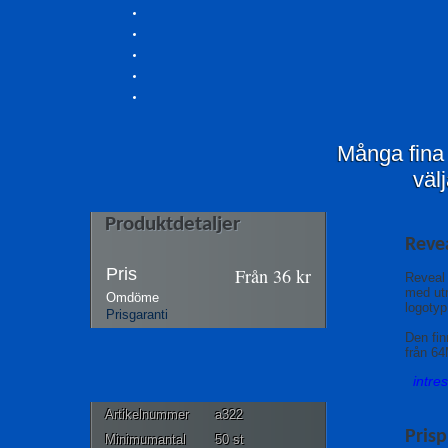
Många fina
väl
Produktdetaljer
Reve
Pris
Från
36
kr
Reveal 
med utm
Omdöme
logotyp
Prisgaranti
Den fin
från 64
intre
Artikelnummer
a322
Prisp
Minimumantal
50 st