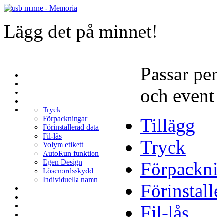
Lägg det på minnet!
Passar pe
och event
Tryck
Förpackningar
Tillägg
Förinstallerad data
Fil-lås
Tryck
Volym etikett
AutoRun funktion
Egen Design
Förpackn
Lösenordsskydd
Individuella namn
Förinstal
Fil-lås