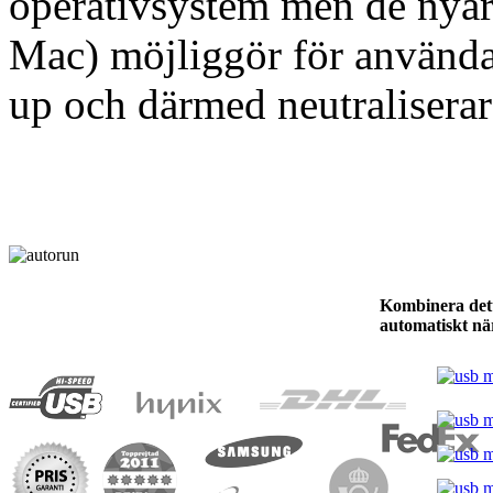
operativsystem men de nya
Mac) möjliggör för användar
up och därmed neutraliserar
Kombinera dett
automatiskt när