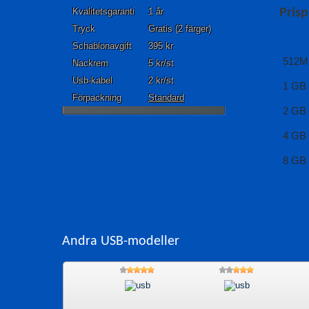
Kvalitetsgaranti
1 år
Prisp
Tryck
Gratis (2 färger)
Schablonavgift
395 kr
512M
Nackrem
5 kr/st
Usb-kabel
2 kr/st
1 GB
Förpackning
Standard
2 GB
4 GB
8 GB
Andra USB-modeller