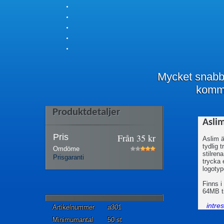
Mycket snabb
komm
Produktdetaljer
Asli
Pris
Från
35
kr
Aslim 
tydlig 
Omdöme
stilrena
Prisgaranti
trycka 
logotyp
Finns i
64MB ti
intre
Artikelnummer
a301
Minimumantal
50 st